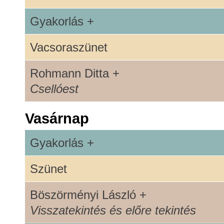
Gyakorlás +
Vacsoraszünet
Rohmann Ditta +
Csellóest
Vasárnap
Gyakorlás +
Szünet
Böszörményi László +
Visszatekintés és előre tekintés