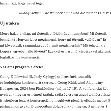
hanem azt, hogy nevel téged.”
Rudolf Steiner: Die Welt der Sinne und die Welt des Geistes
Új utakra
Merre halad a világ, mi történik a földön és a mennyben? Mi történik
bennünk? Hogyan lehet megismerni, hogy mi történik valójában? És
mi következik számunkra abból, amit megismerünk? Mit tehetünk a
Logosz jegyében álló jövőért? Ezekkel és hasonló kérdésekkel akarunk
foglalkozni a konferencián.
Vázlatos program előzetes
Georg Kühlewind (Székely György) születésének századik
évfordulójára konferenciát szervez a Georg Kühlewind Alapítvány
Budapesten, 2024-ben Pünkösdkor (május 17-19). A konferenciát két
nyelven (magyar és német) tartjuk, szükség esetén angol tolmácsolásra
is lehetőség lesz. A konferencián 6 meghívott plenáris előadás mellett 9
párhuzamos gyakorló csoportban dolgozunk (5 magyar, 3 német és 1