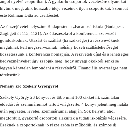
angol nyelvű csoportban). A gyakorló csoportok vezetésére olyanokat
hívtunk meg, akik hosszabb ideje vezetnek ilyen csoportokat. Szombat
este Rohman Ditta ad csellóestet.
Az összejövetel helyszíne Budapesten a „Fácános” iskola (Budapest,
Zugligeti út 113, 1121). Az étkezésekről a konferencia szervezői
gondoskodnak. Utazást és szállást (ha szükséges) a résztvevőknek
maguknak kell megszervezniük; néhány közeli szálláslehetőséget
közzéteszünk a konferencia honlapján. A részvételi díjat és a lehetséges
kedvezményeket úgy szabjuk meg, hogy anyagi okokból senki se
legyen kénytelen lemondani a részvételről. Financiális nyereségre nem
törekszünk.
Néhány szó Székely Györgyről
Székely György 23 könyvet és több mint 100 cikket írt, számtalan
előadást és szemináriumot tartott világszerte. 4 könyv jelent meg halála
után jegyzetei, levelei, szemináriumai alapján. Sok helyütt, ahol
megfordult, gyakorló csoportok alakultak a tudati iskolázás végzésére.
Ezeknek a csoportoknak jó része azóta is működik, és számos új