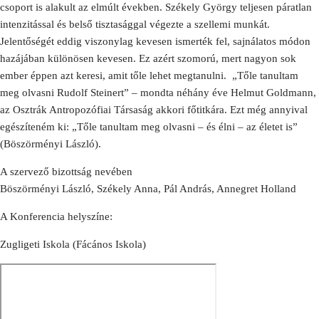
csoport is alakult az elmúlt években. Székely György teljesen páratlan
intenzitással és belső tisztasággal végezte a szellemi munkát.
Jelentőségét eddig viszonylag kevesen ismerték fel, sajnálatos módon
hazájában különösen kevesen. Ez azért szomorú, mert nagyon sok
ember éppen azt keresi, amit tőle lehet megtanulni. „Tőle tanultam
meg olvasni Rudolf Steinert” – mondta néhány éve Helmut Goldmann,
az Osztrák Antropozófiai Társaság akkori főtitkára. Ezt még annyival
egészíteném ki: „Tőle tanultam meg olvasni – és élni – az életet is”
(Böszörményi László).
A szervező bizottság nevében
Böszörményi László, Székely Anna, Pál András, Annegret Holland
A Konferencia helyszíne:
Zugligeti Iskola (Fácános Iskola)