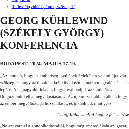
Reflexiók(videók, fotók, szövegek)
GEORG KÜHLEWIND
(SZÉKELY GYÖRGY)
KONFERENCIA
BUDAPEST, 2024. MÁJUS 17-19.
„Az intuíció, hogy az emberiség jövőjének érdekében valami újra van
szükség, és hogy az újnak be kell következnie, már a megvalósítás első
lépése. A legnagyobb feladat, hogy továbbadjuk az intuíciót…
Dolgoznunk kell a megvalósításon… Az új korszak abban állhat, hogy
az ember megváltoztatja hozzáállását, és inkább ad, mint vesz.”
Georg Kühlewind: A Logosz felismerése
„Ne azt várd el a gondolkodásodtól, hogy megismered általa az igazat,