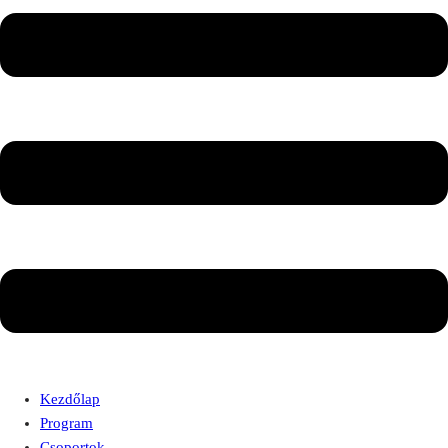
Kezdőlap
Program
Csoportok