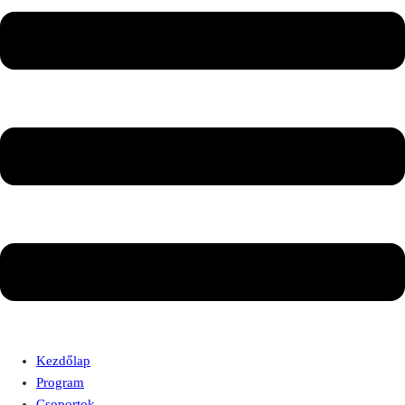
Kezdőlap
Program
Csoportok