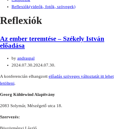
Reflexiók(videók, fotók, szövegek)
Reflexiók
Az ember teremtése – Székely István
előadása
by
andraspal
2024.07.30.
2024.07.30.
A konferencián elhangzott
előadás szöveges változtatát itt lehet
letölteni
.
Georg Kühlewind Alapítvány
2083 Solymár, Mészégető utca 18.
Szervezés:
Böszörményi László